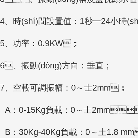
4、時(shí)間設置值：1秒一24小時(s
5、功率：0.9KW；
6、振動(dòng)方向：垂直；
7、空載可調振幅：0～士2mm；
A：0-15Kg負載：0～士2mm
B：30Kg-40Kg負載：0～土1.8 m