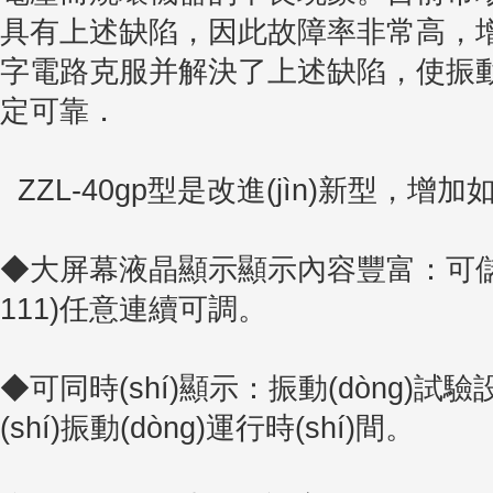
具有上述缺陷，因此故障率非常高
字電路克服并解決了上述缺陷，使振
定可靠．
ZZL-40gp型是改進(jìn)新型，增
◆大屏幕液晶顯示顯示內容豐富：可儲存
111)任意連續可調。
◆可同時(shí)顯示：振動(dòng)試驗設
(shí)振動(dòng)運行時(shí)間。