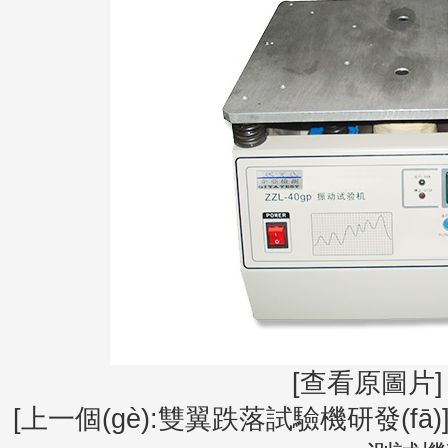
[查看原圖片]
[上一個(gè):雙翼跌落試驗機研發(fā)