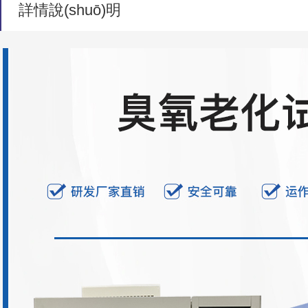
詳情說(shuō)明