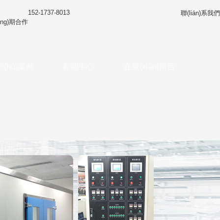
152-1737-8013
聯(lián)系我們
háng)期合作
(hù)案例
新聞中心
在線(xiàn)留言