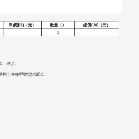
單價(jià)（元）
數量（）
總價(jià)（元）
1
確、穩定。
，適用于各種型號按鍵測試。