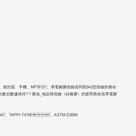
、搖控器、手機、MP3、導電橡膠按鍵或同類(lèi)型按鍵的壽命
達到次數后數據保持?？蓽蚀_地反映按鍵（硅橡膠）的疲勞壽命或導電膠
347、TAPPI-T476、ASTM-D3884