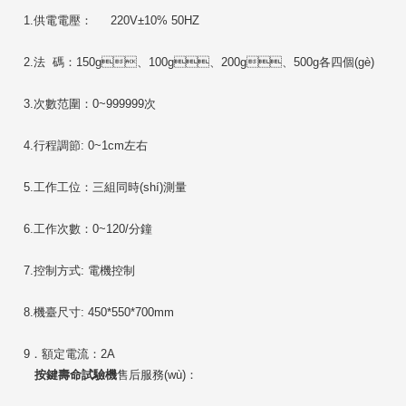
1.供電電壓： 220V±10% 50HZ
2.法 碼：150g、100g、200g、500g各四個(gè)
3.次數范圍：0~999999次
4.行程調節: 0~1cm左右
5.工作工位：三組同時(shí)測量
6.工作次數：0~120/分鐘
7.控制方式: 電機控制
8.機臺尺寸: 450*550*700mm
9．額定電流：2A
按鍵壽命試驗機
售后服務(wù)：