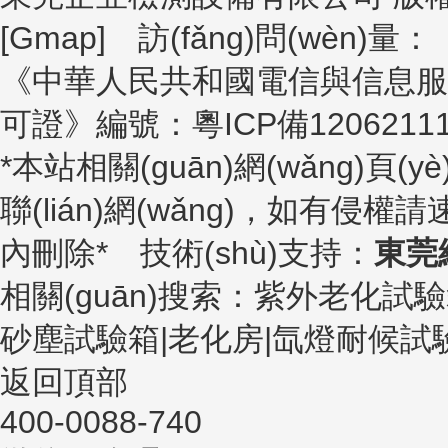
[
Gmap
] 訪(fǎng)問(wèn)量：
《中華人民共和國電信與信息服務(wù)業
可證》編號：
粵ICP備1206211
*本站相關(guān)網(wǎng)頁(y
聯(lián)網(wǎng)，如有侵權請
內刪除* 技術(shù)支持：
東莞
相關(guān)搜索：紫外老化試
砂塵試驗箱|老化房|氙燈耐候試
返回頂部
400-0088-740