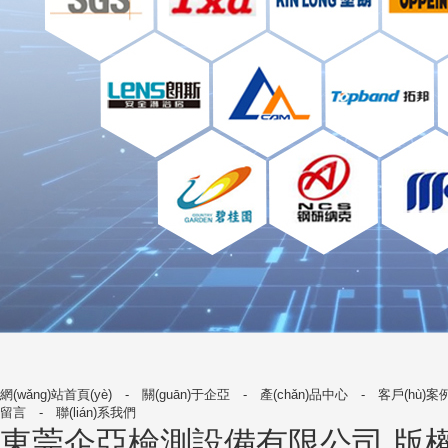
網(wǎng)站首頁(yè)
-
關(guān)于企亞
-
產(chǎn)品中心
-
客戶(hù)案
留言
-
聯(lián)系我們
東莞企亞檢測設備有限公司
版權所