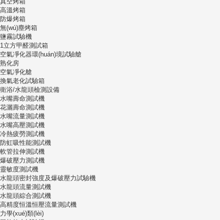
真空烤箱
高溫烤箱
防爆烤箱
無(wú)塵烤箱
鹽霧試驗機
1立方甲醛測試箱
空氣凈化器環(huán)境試驗艙
熟化房
空氣凈化艙
換氣老化試驗箱
衛浴/水龍頭檢測設備
水嘴壽命測試機
花灑壽命測試機
水嘴流量測試機
水嘴高壓測試機
冷熱疲勞測試機
防虹吸性能測試機
軟管拉伸測試機
爆破壓力測試機
靈敏度測試機
水龍頭密封強度及爆破壓力試驗機
水龍頭流量測試機
水龍頭綜合測試機
高精度恒溫恒壓流量測試機
力學(xué)類(lèi)