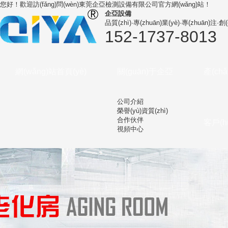
您好！歡迎訪(fǎng)問(wèn)
東莞企亞檢測設備有限公司
官方網(wǎng)站！
企亞設備
品質(zhì)·專(zhuān)業(yè)·專(zhuān)注·創(
152-1737-8013
網(wǎng)站首頁(yè)
關(guān)于企亞
產(ch
公司介紹
榮譽(yù)資質(zhì)
合作伙伴
客戶(h
視頻中心