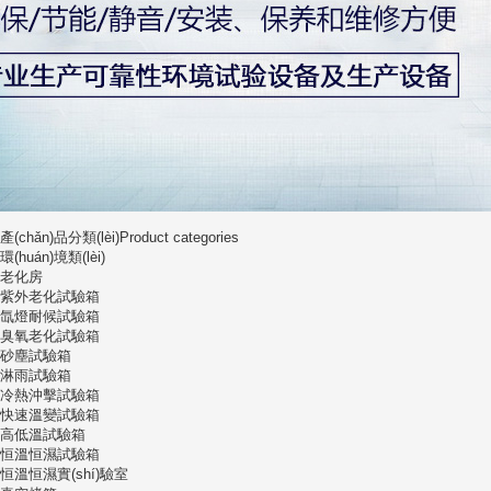
產(chǎn)品分類(lèi)
Product categories
環(huán)境類(lèi)
老化房
紫外老化試驗箱
氙燈耐候試驗箱
臭氧老化試驗箱
砂塵試驗箱
淋雨試驗箱
冷熱沖擊試驗箱
快速溫變試驗箱
高低溫試驗箱
恒溫恒濕試驗箱
恒溫恒濕實(shí)驗室