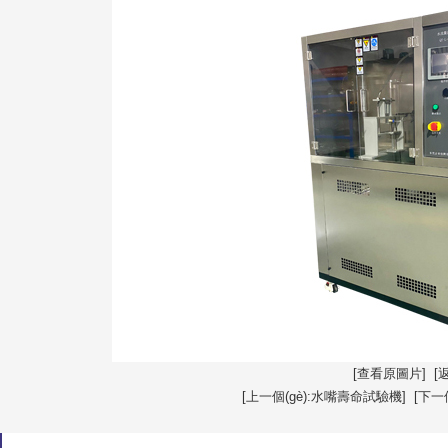
[查看原圖片]
[
[上一個(gè):水嘴壽命試驗機]
[下一