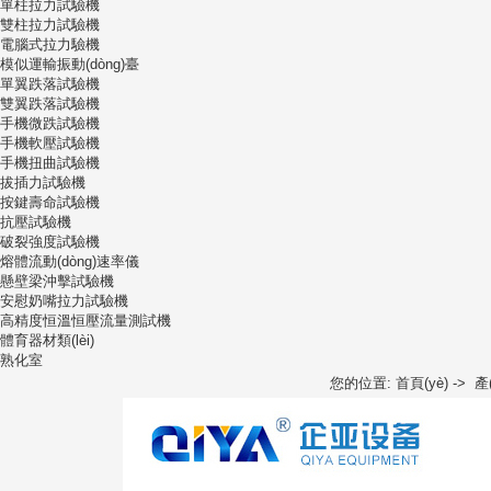
單柱拉力試驗機
雙柱拉力試驗機
電腦式拉力驗機
模似運輸振動(dòng)臺
單翼跌落試驗機
雙翼跌落試驗機
手機微跌試驗機
手機軟壓試驗機
手機扭曲試驗機
拔插力試驗機
按鍵壽命試驗機
抗壓試驗機
破裂強度試驗機
熔體流動(dòng)速率儀
懸壁梁沖擊試驗機
安慰奶嘴拉力試驗機
高精度恒溫恒壓流量測試機
體育器材類(lèi)
熟化室
您的位置:
首頁(yè)
->
產